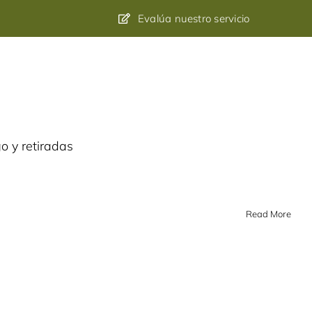
Evalúa nuestro servicio
(55) 5014-7964
ntacto
o y retiradas
Read More