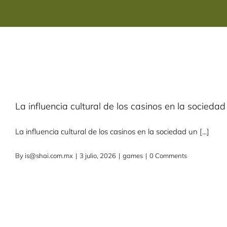
Skip
to
content
Inicio
La influencia cultural de los casinos en la socied
La influencia cultural de los casinos en la sociedad un [...]
By
is@shai.com.mx
|
3 julio, 2026
|
games
|
0 Comments