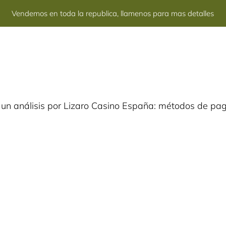
Vendemos en toda la republica, llamenos para mas detalles
Nosotros
Productos
Servicios
Folletos
Co
ad un análisis por Lizaro Casino España: métodos de pag