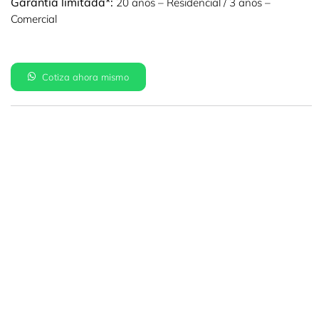
Garantía limitada*:
20 años – Residencial / 3 años –
Comercial
Cotiza ahora mismo