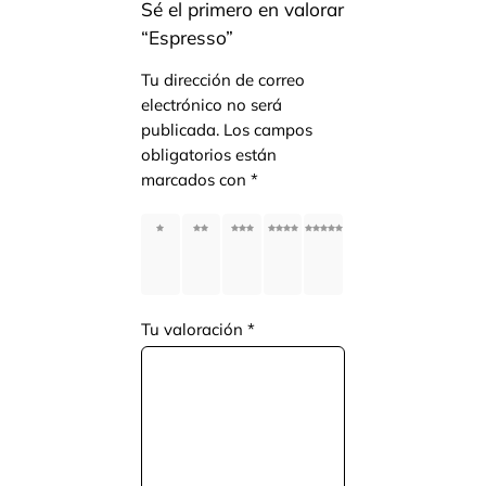
Sé el primero en valorar
“Espresso”
Tu dirección de correo
electrónico no será
publicada.
Los campos
obligatorios están
marcados con
*
1
2
3
4
5
of
of
of
of
of
5
5
5
5
5
stars
stars
stars
stars
stars
Tu valoración
*