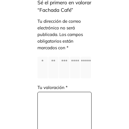
Sé el primero en valorar
“Fachada Café”
Tu dirección de correo
electrónico no será
publicada.
Los campos
obligatorios están
marcados con
*
1
2
3
4
5
of
of
of
of
of
5
5
5
5
5
stars
stars
stars
stars
stars
Tu valoración
*