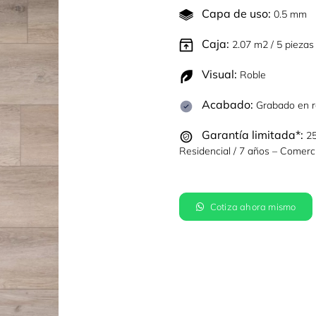
Capa de uso:
0.5 mm
Caja:
2.07 m2 / 5 piezas
Visual:
Roble
Acabado:
Grabado en r
Garantía limitada*:
25
Residencial / 7 años – Comerci
Cotiza ahora mismo