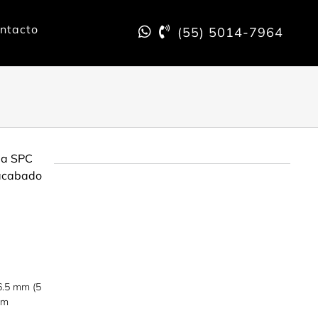
ntacto
(55) 5014-7964
pia SPC
 acabado
6.5 mm (5
cm