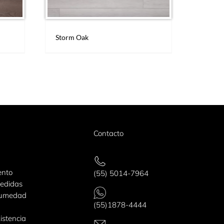
Storm Oak
Contacto
ento
(55) 5014-7964
edidas
humedad
(55)1878-4444
istencia