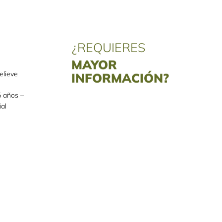
¿REQUIERES
MAYOR
INFORMACIÓN?
elieve
Llámanos o escríbenos un mail y
 años –
con gusto atenderemos todas
al
tus dudas.
Da clic aquí